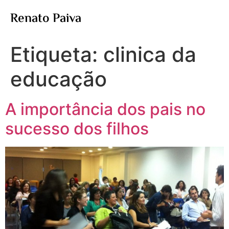
Renato Paiva
Etiqueta:
clinica da
educação
A importância dos pais no
sucesso dos filhos