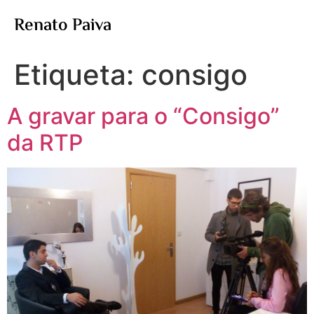
Renato Paiva
Etiqueta:
consigo
A gravar para o “Consigo”
da RTP