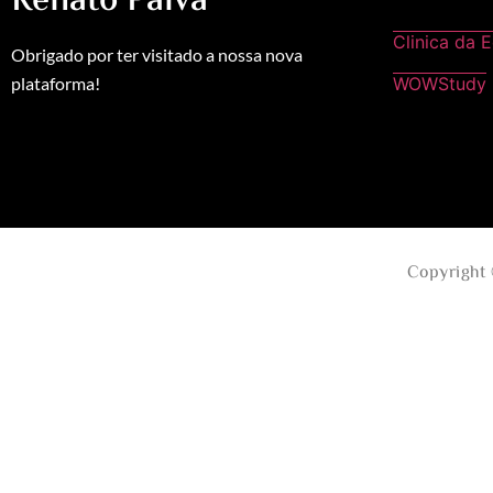
Renato Paiva
Clinica da 
Obrigado por ter visitado a nossa nova
plataforma!
WOWStudy
Copyright 