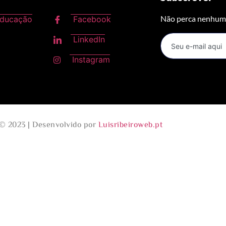
Não perca nenhuma
Educação
Facebook
LinkedIn
Instagram
© 2023 | Desenvolvido por
Luisribeiroweb.pt