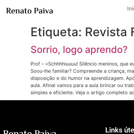
Renato Paiva
Iní
Etiqueta:
Revista 
Sorrio, logo aprendo?
Prof – «Schhhhiuuuu! Silêncio meninos, que eu
Soou-lhe familiar? Compreende a criança, mas
disposição e do humor na aprendizagem. Apó
aula. Afinal vamos para a aula brincar ou t
simples e eficiente. Veja o artigo completo a
Links úte