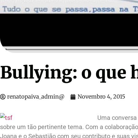
tenho de
Ensina o teu filho a estudar
Segredo
17.00
€
Bullying: o que 
renatopaiva_admin@
Novembro 4, 2015
Uma conversa c
sobre um tão pertinente tema. Com a colaboração 
Joana e o Sebastião com seu contributo e suas vis