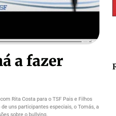
s para alcançar o…
Queridos pais, odeio-vos
17.00
€
17.00
€
há a fazer
om Rita Costa para o TSF Pais e Filhos
de uns participantes especiais, o Tomás, a
ões sobre o bullying.