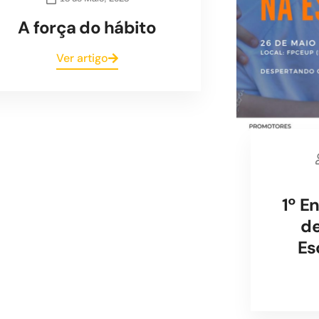
A força do hábito
Ver artigo
1º E
de
Es