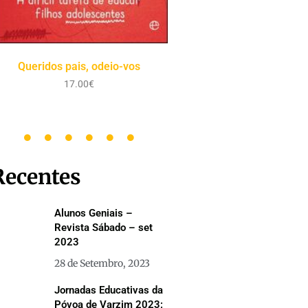
Desenvolva as inteligências
Caderno de Educa
do…
Reeducação
17.00
€
5.00
€
Recentes
Alunos Geniais –
Revista Sábado – set
2023
28 de Setembro, 2023
Jornadas Educativas da
Póvoa de Varzim 2023: