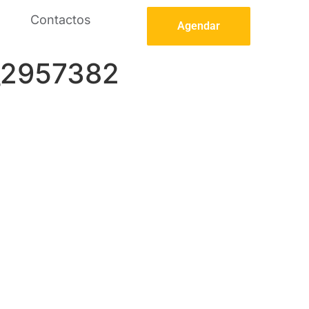
Contactos
Agendar
_2957382