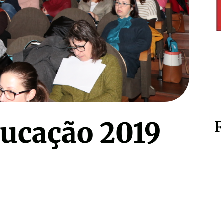
eu filho a estudar
Segredos para alcançar o…
17.00
€
17.00
€
ucação 2019