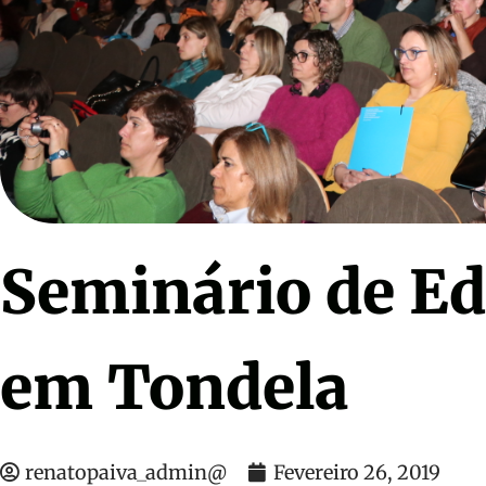
o e
Renato Paiva – SOS tenho de
Ensina o t
passar
13.00
€
Seminário de Ed
em Tondela
renatopaiva_admin@
Fevereiro 26, 2019