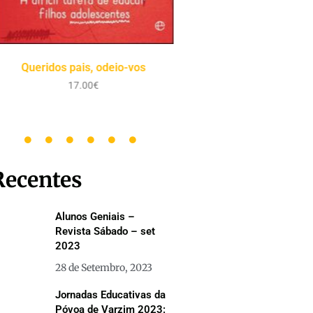
Queridos pais, odeio-vos
Desenvolva as inteligê
do…
17.00
€
17.00
€
Recentes
Alunos Geniais –
Revista Sábado – set
2023
28 de Setembro, 2023
Jornadas Educativas da
Póvoa de Varzim 2023: