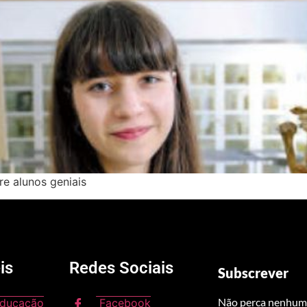
re alunos geniais
is
Redes Sociais
Subscrever
Não perca nenhuma
Educação
Facebook